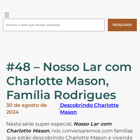
Pular
para
o
Pesquisar
conteúdo
PESQUISAR
#48 – Nosso Lar com
Charlotte Mason,
Família Rodrigues
30 de agosto de
Descobrindo Charlotte
•
2024
Mason
Nesta série super especial,
Nosso Lar com
Charlotte Mason
, nós conversaremos com famílias
que estão descobrindo Charlotte Mason e vivendo