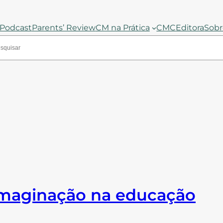
Podcast
Parents’ Review
CM na Prática
CMC
Editora
Sobr
 imaginação na educação