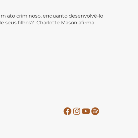
 é um ato criminoso, enquanto desenvolvê-lo
 de seus filhos? Charlotte Mason afirma
Facebook
Instagram
YouTube
Spotify