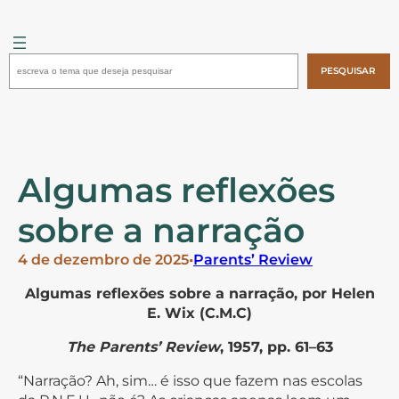
Pular
para
o
Pesquisar
conteúdo
PESQUISAR
Algumas reflexões
sobre a narração
4 de dezembro de 2025
•
Parents’ Review
Algumas reflexões sobre a narração
, por Helen
E. Wix (C.M.C)
The Parents’ Review
, 1957, pp. 61–63
“Narração? Ah, sim… é isso que fazem nas escolas