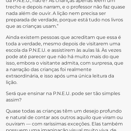
da P.N.E.U., não é? As crianças apenas leem um
trecho e depois narram, e o professor não faz quase
nada além de ouvir. A lição nem precisa ser
preparada de verdade, porque está tudo nos livros
que as crianças usam.”
Ainda existem pessoas que acreditam que essa é
toda a verdade, mesmo depois de visitarem uma
escola da P.N.E.U. e assistirem às aulas lá. Às vezes
pode até parecer que não há muito mais do que
isso, embora o visitante admita, com surpresa, que
a narração das crianças foi realmente
extraordinária, e isso após uma única leitura da
lição.
Será que ensinar na P.N.E.U. pode ser tão simples
assim?
Quase todas as crianças têm um desejo profundo
e natural de contar aos outros aquilo que viram ou
ouviram — com raríssimas exceções. Elas também
possuem uma imaginação visual muito viva, de