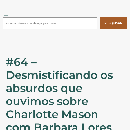
Pular
para
o
Pesquisar
conteúdo
PESQUISAR
#64 –
Desmistificando os
absurdos que
ouvimos sobre
Charlotte Mason
com Barbara Lores