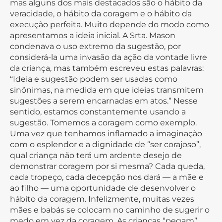
mas alguns dos mais destacados são o hábito da
veracidade, o hábito da coragem e o hábito da
execução perfeita. Muito depende do modo como
apresentamos a ideia inicial. A Srta. Mason
condenava o uso extremo da sugestão, por
considerá-la uma invasão da ação da vontade livre
da criança, mas também escreveu estas palavras:
“Ideia e sugestão podem ser usadas como
sinônimas, na medida em que ideias transmitem
sugestões a serem encarnadas em atos.” Nesse
sentido, estamos constantemente usando a
sugestão. Tomemos a coragem como exemplo.
Uma vez que tenhamos inflamado a imaginação
com o esplendor e a dignidade de “ser corajoso”,
qual criança não terá um ardente desejo de
demonstrar coragem por si mesma? Cada queda,
cada tropeço, cada decepção nos dará — a mãe e
ao filho — uma oportunidade de desenvolver o
hábito da coragem. Infelizmente, muitas vezes
mães e babás se colocam no caminho de sugerir o
medo em vez da coragem. As crianças “pegam”