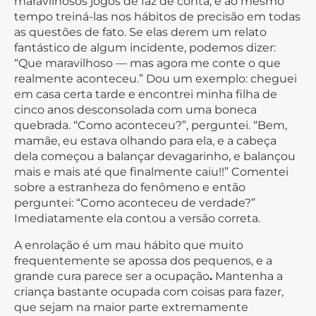
maravilhosos jogos de faz de conta, e ao mesmo
tempo treiná-las nos hábitos de precisão em todas
as questões de fato. Se elas derem um relato
fantástico de algum incidente, podemos dizer:
“Que maravilhoso — mas agora me conte o que
realmente aconteceu.” Dou um exemplo: cheguei
em casa certa tarde e encontrei minha filha de
cinco anos desconsolada com uma boneca
quebrada. “Como aconteceu?”, perguntei. “Bem,
mamãe, eu estava olhando para ela, e a cabeça
dela começou a balançar devagarinho, e balançou
mais e mais até que finalmente caiu!!” Comentei
sobre a estranheza do fenômeno e então
perguntei: “Como aconteceu de verdade?”
Imediatamente ela contou a versão correta.
A enrolação é um mau hábito que muito
frequentemente se apossa dos pequenos, e a
grande cura parece ser a ocupação
.
Mantenha a
criança bastante ocupada com coisas para fazer,
que sejam na maior parte extremamente