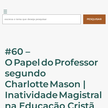
Pular
para
o
Pesquisar
conteúdo
PESQUISAR
#60 –
O Papel do Professor
segundo
Charlotte Mason |
Inatividade Magistral
na Educação Cristã