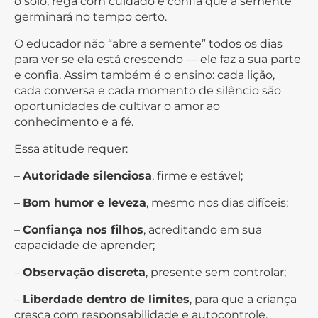
o solo, rega com cuidado e confia que a semente
germinará no tempo certo.
O educador não “abre a semente” todos os dias
para ver se ela está crescendo — ele faz a sua parte
e confia. Assim também é o ensino: cada lição,
cada conversa e cada momento de silêncio são
oportunidades de cultivar o amor ao
conhecimento e a fé.
Essa atitude requer:
–
Autoridade silenciosa
, firme e estável;
–
Bom humor e leveza
, mesmo nos dias difíceis;
–
Confiança nos filhos
, acreditando em sua
capacidade de aprender;
–
Observação discreta
, presente sem controlar;
–
Liberdade dentro de limites
, para que a criança
cresça com responsabilidade e autocontrole.